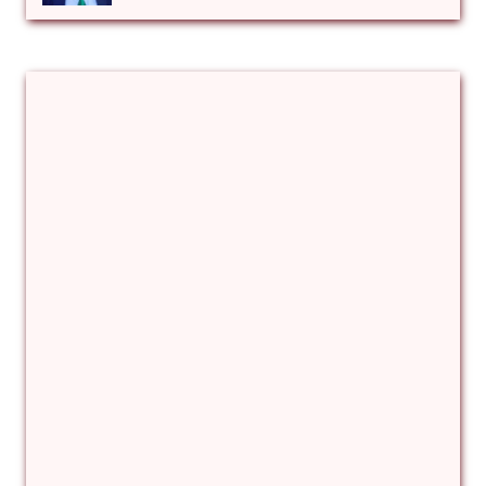
Αλέξιος Κάκκος
Βίρα Κόνικ
Βιταλιυ Κλιμτσουκ
Γιάννης Καζάκος
Γιούρι Αβράμοφ
Δέσποινα Μώκου