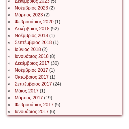
Δεκέμβριος 2023
(5)
Іван Буртик
Νοέμβριος 2023
(2)
Μάρτιος 2023
(2)
Φεβρουάριος 2020
(1)
Δεκέμβριος 2018
(52)
Іван Наконечний
Νοέμβριος 2018
(1)
Σεπτέμβριος 2018
(1)
Ιούνιος 2018
(2)
Інга Короткевич
Ιανουάριος 2018
(8)
Δεκέμβριος 2017
(30)
Νοέμβριος 2017
(1)
Ірина Ключковська
Οκτώβριος 2017
(1)
Σεπτέμβριος 2017
(24)
Μάιος 2017
(1)
Μάρτιος 2017
(19)
Ірина Наконечна
Φεβρουάριος 2017
(5)
Ιανουάριος 2017
(6)
Ірина Осінчук