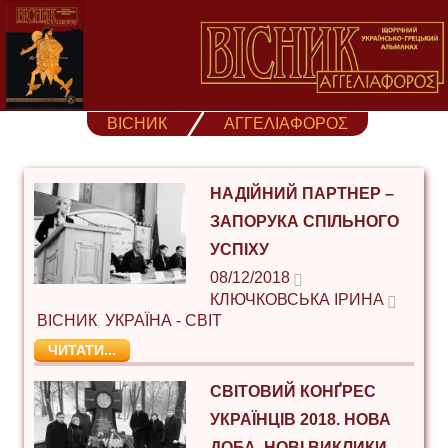
Skip
to
content
ВІСНИК
ΑΓΓΕΛΙΑΦΟΡΟΣ
НАДІЙНИЙ ПАРТНЕР –
ЗАПОРУКА СПІЛЬНОГО
УСПІХУ
08/12/2018
КЛЮЧКОВСЬКА ІРИНА
ВІСНИК
УКРАЇНА - СВІТ
,
ЧИТАТИ...
СВІТОВИЙ КОНҐРЕС
УКРАЇНЦІВ 2018. НОВА
ДОБА. НОВІ ВИКЛИКИ.