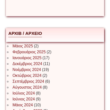
Δημήτριος Ζακοντινός
АРХІВ / ΑΡΧΕΙΟ
ΕΥΑΓΓΕΛΟΣ ΜΩΚΟΣ
Μάιος 2025
(2)
Φεβρουάριος 2025
(2)
Ιωάννης Σ. Παπαφλωράτος
Ιανουάριος 2025
(17)
Δεκέμβριος 2024
(11)
Νοέμβριος 2024
(19)
Οκτώβριος 2024
(2)
ΝΙΚΟΣ ΓΑΤΟΣ
Σεπτέμβριος 2024
(6)
Αύγουστος 2024
(8)
Ιούλιος 2024
(8)
Νίκος Λυγερός
Ιούνιος 2024
(9)
Μάιος 2024
(10)