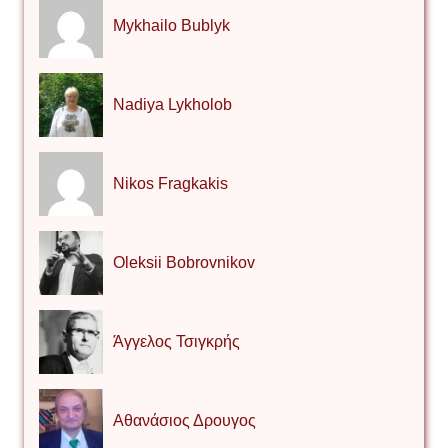
Mykhailo Bublyk
Nadiya Lykholob
Nikos Fragkakis
Oleksii Bobrovnikov
Άγγελος Τσιγκρής
Αθανάσιος Δρουγος