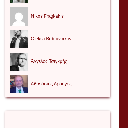
Nikos Fragkakis
Oleksii Bobrovnikov
Άγγελος Τσιγκρής
Αθανάσιος Δρουγος
Αλέξιος Κάκκος