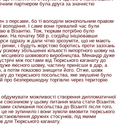
гічним партнером була друга за значністю
ин з персами, бо ті володіли монопольним правом
ї володіння. І саме вони тривалий час були
ю в Візантію. Тож, тюркам потрібно було
и. На початку 568 р. согдійці ініціювавши
ерси одразу ж дали чітко зрозуміти, що не мають
і ринки, і будуть жорстоко боротись проти зазіхань
у різкому збільшенні кількості імпортного шовку на
и місцевого шовкового виробництва. Менандр дуже
устрічі між постами від Тюркського каганату до
уже якісного шовку, частину принісши в дар, а
, а потім показово знищити його. Отже, шовк
гу до тюркського посольства, яке змушене було
й про безперешкодну торгівлю через територію
и обдумувати можливості створення дипломатичної
м союзником у цьому питання мала стати Візантія.
рами скликання посольства до Візантії після того,
в це не зупинило і вони зуміли вмовити тюркського
встановлення дружніх стосунків, під якими
в для Тюркського каганату.