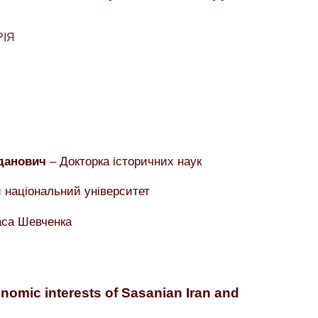
РІЯ
данович
– Докторка історичних наук
 національний університет
аса Шевченка
onomic interests of Sasanian Iran and