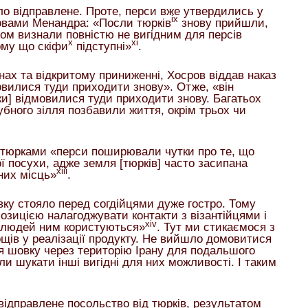
ло відправлене. Проте, перси вже утвердились у
ix
ловами Менандра: «Посли тюрків
знову прийшли,
ом визнали повністю не вигідним для персів
x
xi
ому що скіфи
підступні»
.
нах та відкритому приниженні, Хосров віддав наказ
овилися туди приходити знову». Отже, «він
ки] відмовилися туди приходити знову. Багатьох
убного зілля позбавили життя, окрім трьох чи
 тюрками «перси поширювали чутки про те, що
ї посухи, адже земля [тюрків] часто засипана
xiii
дних місць»
.
вку стояло перед согдійцями дуже гостро. Тому
позицією налагоджувати контакти з візантійцями і
xiv
х людей ним користуються»
. Тут ми стикаємося з
щів у реалізації продукту. Не вийшло домовитися
ня шовку через територію Ірану для подальшого
ли шукати інші вигідні для них можливості. І таким
 відправлене посольство від тюрків, результатом