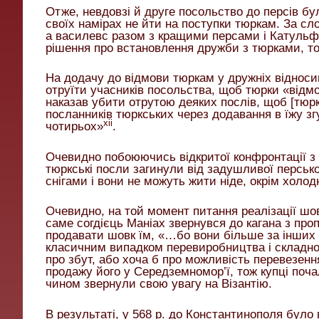
Отже, невдовзі й друге посольство до персів бу
своїх намірах не йти на поступки тюркам. За с
а василевс разом з кращими персами і Катульф
рішення про встановлення дружби з тюрками, т
На додачу до відмови тюркам у дружніх відноси
отруїти учасників посольства, щоб тюрки «відм
наказав убити отрутою деяких послів, щоб [тюр
посланників тюркських через додавання в їжу зг
xii
чотирьох»
.
Очевидно побоюючись відкритої конфронтації з
тюркські посли загинули від задушливої персько
снігами і вони не можуть жити ніде, окрім холо
Очевидно, на той момент питання реалізації шо
саме согдієць Маніах звернувся до кагана з про
продавати шовк їм, «…бо вони більше за інши
класичним випадком перевиробництва і складно
про збут, або хоча б про можливість перевезен
продажу його у Середземномор’ї, тож купці поча
чином звернули свою увагу на Візантію.
В результаті, у 568 р. до Константинополя було