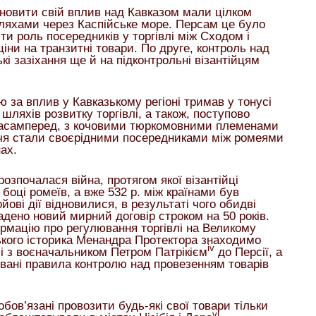
ановити свій вплив над Кавказом мали цілком
шляхами через Каспійське море. Персам це було
ти роль посередників у торгівлі між Сходом і
ни на транзитні товари. По друге, контроль над
і зазіхання ще й на підконтрольні візантійцям
ю за вплив у Кавказькому регіоні тримав у тонусі
ляхів розвитку торгівлі, а також, поступово
, насамперед, з кочовими тюркомовними племенами
іччя стали своєрідними посередниками між ромеями
ах.
озпочалася війна, протягом якої візантійці
а боці ромеїв, а вже 532 р. між країнами був
йові дії відновилися, в результаті чого обидві
ладено новий мирний договір строком на 50 років.
ормацію про регулювання торгівлі на Великому
ького історика Менандра Протектора знаходимо
iv
лі з воєначальником Петром Патрікієм
до Персії, а
овані правила контролю над провезенням товарів
обов’язані провозити будь-які свої товари тільки
vi