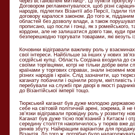
через встановлені митниці
. Ці пункти пропуску
Договором регламентувалося, щоб різні сарацини
народів, підлеглих Візантії або Персії, їздили т
договору каралося законом. До того ж, піддани
областей без дозволу влади, а також порушуват
прописано, що посли і гонці, як з ромейського, т
кордони, але не залишатися довго там, куди при
безперешкодно торгувати товарами, які везуть і
Кочовики відігравали важливу роль у взаєминах
свої інтереси. Найбільше за інших у нових зв’яз
согдійські купці. Область Согдіана входила до с
своїми торгівцями, котрі не тільки добре вели с
країнами у торгових справах, знали іноземні мо
різних народів і країн. Слід зазначити, що тюркс
каганату побачили і оцінили розум, кмітливість і 
перебували на службі при дворі в якості радникі
до Візантійської імперії тощо.
Тюркський каганат був дуже молодою державою, 
себе на світовій політичній арені, зокрема, й не
зв’язки відігравали провідну роль у розвитку но
Каганат був дуже тісно пов’язаний з Китаєм і о
середину століття накопичилось у тюрків вже д
ринків збуту. Найкращим варіантом для продажу
Візантія. До того ж, потрібно було налагоджуват