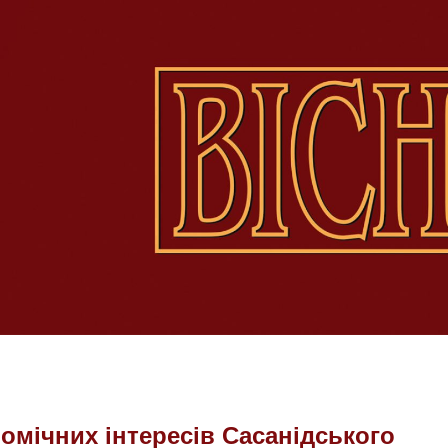
омічних інтересів Сасанідського