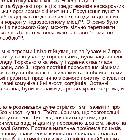
 облаштовували в містах Нізібія і Дара
.
 та будь-які торгівці з представників варварських
ільки через зазначені митниці. Порушення пунктів
м обох держав не дозволялося виїздити до інших
vii
и кордон у недозволеному місці
. Окремо було
ак і з перського боку, можуть вільно перетинати
їхали. До того ж, вони мають право безмитно і
viii
з собою
.
 між персами і візантійцями, не забуваючи й про
ках, у першу чергу торгівельних, були зацікавлені
кладу Тюркського каганату і здавна славилася
прави, але й, через постійні пересування різними
ви та були обізнані зі звичаями та особливостями
ькі правителі практично з самого початку існування
гарні комунікаційні якості согдійців. Останні
в кагана, були послами до різних країн, зокрема, й
але розвивався дуже стрімко і зміг заявити про
 без участі купців. Тобто, бачимо, що торговельні
вих утворень. Тут слід пояснити це тим, що
тримував звідти данину переважно шовком, якого на
оволі багато. Постала нагальна проблема пошуків
 шовку правителям кочовиків вбачалась багата
и ще й політичні стосунки з однією з найбільших і