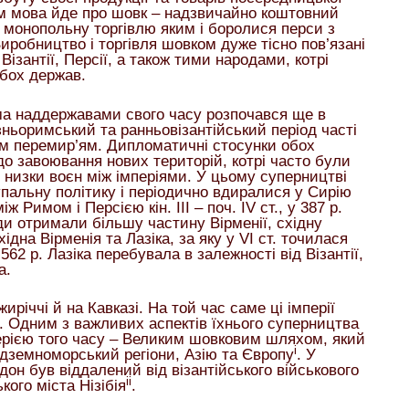
ім мова йде про шовк – надзвичайно коштовний
а монопольну торгівлю яким і боролися перси з
Виробництво і торгівля шовком дуже тісно пов’язані
 Візантії, Персії, а також тими народами, котрі
обох держав.
ма наддержавами свого часу розпочався ще в
ізньоримський та ранньовізантійський період часті
им перемир’ям. Дипломатичні стосунки обох
о завоювання нових територій, котрі часто були
 низки воєн між імперіями. У цьому суперництві
пальну політику і періодично вдиралися у Сирію
 Римом і Персією кін. ІІІ – поч. IV ст., у 387 р.
ди отримали більшу частину Вірменії, східну
дна Вірменія та Лазіка, за яку у VI ст. точилася
62 р. Лазіка перебувала в залежності від Візантії,
а.
иріччі й на Кавказі. На той час саме ці імперії
. Одним з важливих аспектів їхнього суперництва
ерією того часу – Великим шовковим шляхом, який
i
редземноморський регіони, Азію та Європу
. У
рдон був віддалений від візантійського військового
ii
кого міста Нізібія
.