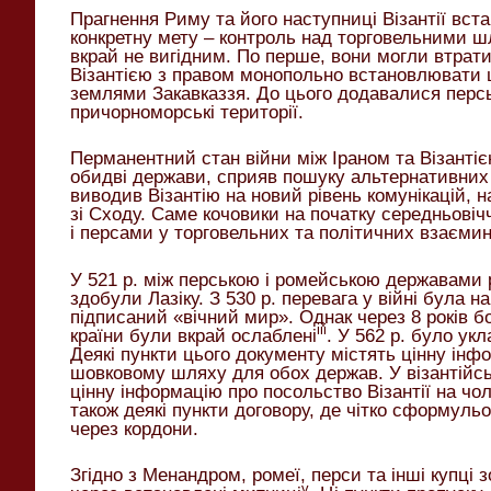
Прагнення Риму та його наступниці Візантії вст
конкретну мету – контроль над торговельними 
вкрай не вигідним. По перше, вони могли втрати
Візантією з правом монопольно встановлювати ці
землями Закавказзя. До цього додавалися перськ
причорноморські території.
Перманентний стан війни між Іраном та Візантіє
обидві держави, сприяв пошуку альтернативних ш
виводив Візантію на новий рівень комунікацій
зі Сходу. Саме кочовики на початку середньов
і персами у торговельних та політичних взаємин
У 521 р. між перською і ромейською державами р
здобули Лазіку. З 530 р. перевага у війні була н
підписаний «вічний мир». Однак через 8 років бо
iii
країни були вкрай ослаблені
. У 562 р. було ук
Деякі пункти цього документу містять цінну інф
шовковому шляху для обох держав. У візантійс
цінну інформацію про посольство Візантії на чо
також деякі пункти договору, де чітко сформуль
через кордони.
Згідно з Менандром, ромеї, перси та інші купці з
v