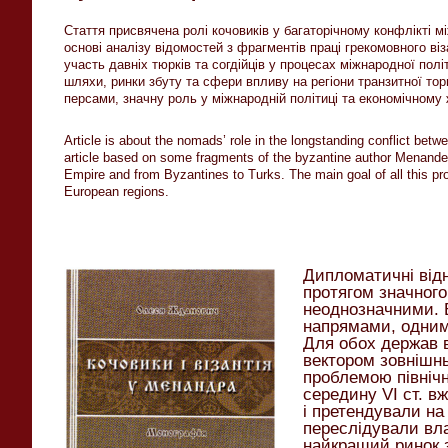
Стаття присвячена ролі кочовиків у багаторічному конфлікті м
основі аналізу відомостей з фрагментів праці грекомовного в
участь давніх тюрків та согдійців у процесах міжнародної політ
шляхи, ринки збуту та сфери впливу на регіони транзитної тор
персами, значну роль у міжнародній політиці та економічному 
Article is about the nomads’ role in the longstanding conflict bet
article based on some fragments of the byzantine author Menande
Empire and from Byzantines to Turks. The main goal of all this pr
European regions.
Дипломатичні відн
протягом значного
неоднозначними. 
напрямами, одним 
Для обох держав 
вектором зовнішнь
проблемою північн
середину VI ст. в
і претендували на
переслідували вла
найкращий ринок з