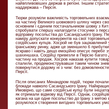
найвпливовіших держав в регіоні. Іншим страте
наддержава – Персія.
Тюрки розуміли важливість торговельних взаєм
на частину Великого шовкового шляху через сво
основним і єдиним постачальником шовку з Кита
спробувати спершу налагодити стосунки з персам
відправку посольства до Сасанідського Ірану. П
наміру допускати конкурентів на свої торговельн
согдійських купців. Хосрой не був зацікавлений 
іранському ринку, адже це зменшило б прибутк
яскраво і навіть дещо емоційно описує перебіг з
шахиншаха. Согдійці привезли в Персію багато д
частину на продаж. Хосров наказав купити товар
спалили, продемонструвавши таким чином знева
повернутися додому ні з чим: без домовленосте
Персії.
Після описаних Менандром подій, тюрки почал
блокади навколо Сасанідського Ірану. Найкращи
Ймовірно, що саме согдійські купці були ініціато
як отримали відмову від Персії. Однак, согдійці
кагана на ще одне посольство до Ірану з метою 
розумілося створення вигідних торгівельних умо