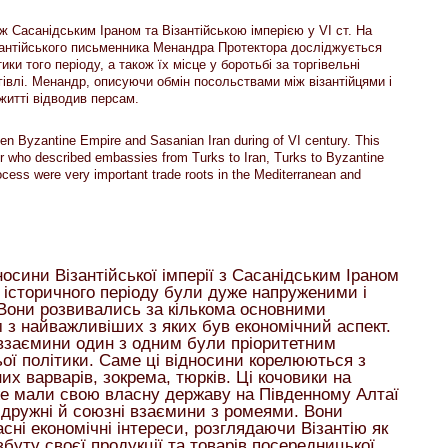
іж Сасанідським Іраном та Візантійською імперією у VI ст. На
ізантійського письменника Менандра Протектора досліджується
ики того періоду, а також їх місце у боротьбі за торгівельні
гівлі. Менандр, описуючи обмін посольствами між візантійцями і
житті відводив персам.
ween Byzantine Empire and Sasanian Iran during of VI century. This
r who described embassies from Turks to Iran, Turks to Byzantine
ocess were very important trade roots in the Mediterranean and
осини Візантійської імперії з Сасанідським Іраном
 історичного періоду були дуже напруженими і
Вони розвивались за кількома основними
з найважливіших з яких був економічний аспект.
взаємини один з одним були пріоритетним
ої політики. Саме ці відносини корелюються з
их варварів, зокрема, тюрків. Ці кочовики на
же мали свою власну державу на Південному Алтаї
 дружні й союзні взаємини з ромеями. Вони
сні економічні інтереси, розглядаючи Візантію як
буту своєї продукції та товарів посередницької