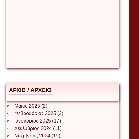
Βίρα Κόνικ
Βιταλιυ Κλιμτσουκ
Γιάννης Καζάκος
Γιούρι Αβράμοφ
АРХІВ / ΑΡΧΕΙΟ
Δέσποινα Μώκου
Μάιος 2025
(2)
Φεβρουάριος 2025
(2)
Ιανουάριος 2025
(17)
Δημήτριος Ζακοντινός
Δεκέμβριος 2024
(11)
Νοέμβριος 2024
(19)