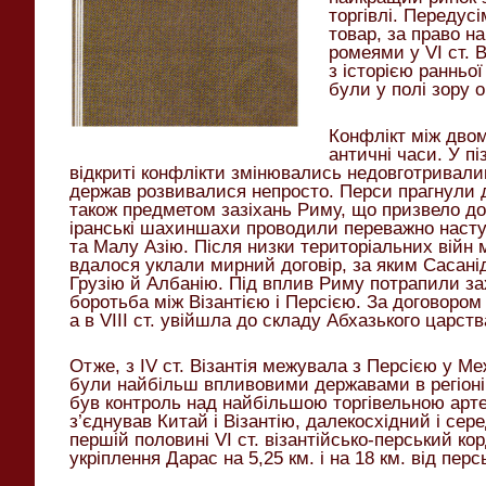
торгівлі. Передус
товар, за право н
ромеями у VI ст. 
з історією ранньої
були у полі зору 
Конфлікт між дво
античні часи. У п
відкриті конфлікти змінювались недовготривал
держав розвивалися непросто. Перси прагнули д
також предметом зазіхань Риму, що призвело до
іранські шахиншахи проводили переважно насту
та Малу Азію. Після низки територіальних війн між
вдалося уклали мирний договір, за яким Сасані
Грузію й Албанію. Під вплив Риму потрапили захі
боротьба між Візантією і Персією. За договором 5
а в VIII ст. увійшла до складу Абхазького царств
Отже, з IV ст. Візантія межувала з Персією у Меж
були найбільш впливовими державами в регіоні
був контроль над найбільшою торгівельною арт
з’єднував Китай і Візантію, далекосхідний і се
першій половині VI ст. візантійсько-перський ко
укріплення Дарас на 5,25 км. і на 18 км. від персь