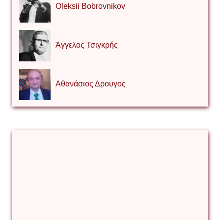
Oleksii Bobrovnikov
Άγγελος Τσιγκρής
Αθανάσιος Δρουγος
Αλέξιος Κάκκος
Βίρα Κόνικ
Βιταλιυ Κλιμτσουκ