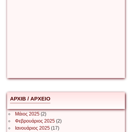
Γιάννης Καζάκος
Γιούρι Αβράμοφ
Δέσποινα Μώκου
Δημήτριος Ζακοντινός
АРХІВ / ΑΡΧΕΙΟ
ΕΥΑΓΓΕΛΟΣ ΜΩΚΟΣ
Μάιος 2025
(2)
Φεβρουάριος 2025
(2)
Ιωάννης Σ. Παπαφλωράτος
Ιανουάριος 2025
(17)