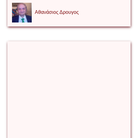
Αθανάσιος Δρουγος
Αλέξιος Κάκκος
Βίρα Κόνικ
Βιταλιυ Κλιμτσουκ
Γιάννης Καζάκος
Γιούρι Αβράμοφ