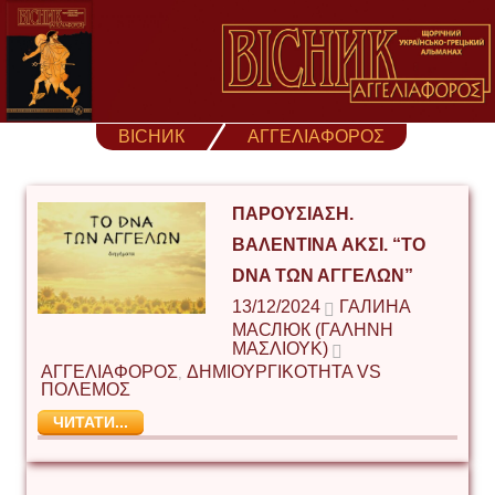
Skip
to
content
ВІСНИК
ΑΓΓΕΛΙΑΦΟΡΟΣ
ΠΑΡΟΥΣΊΑΣΗ.
ΒΑΛΕΝΤΊΝΑ ΆΚΣΙ. “ΤΟ
DNA ΤΩΝ ΑΓΓΈΛΩΝ”
13/12/2024
ГАЛИНА
МАСЛЮК (ΓΑΛΉΝΗ
ΜΑΣΛΙΟΎΚ)
ΑΓΓΕΛΙΑΦΟΡΟΣ
ΔΗΜΙΟΥΡΓΙΚΟΤΗΤΑ VS
,
ΠΟΛΕΜΟΣ
ЧИТАТИ...