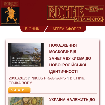
Skip
to
content
ВІСНИК
ΑΓΓΕΛΙΑΦΟΡΟΣ
ПОХОДЖЕННЯ
МОСКОВІЇ: ВІД
ЗАНЕПАДУ КИЄВА ДО
НОВОЇ РОСІЙСЬКОЇ
ІДЕНТИЧНОСТІ
28/01/2025
NIKOS FRAGKAKIS
ВІСНИК
,
ТОЧКА ЗОРУ
ЧИТАТИ...
УКРАЇНА НАЛЕЖИТЬ ДО