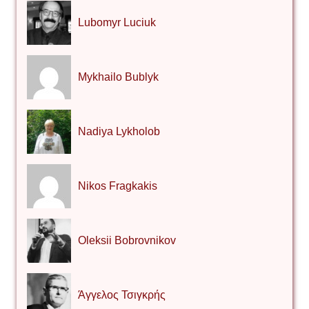
Lubomyr Luciuk
Mykhailo Bublyk
Nadiya Lykholob
Nikos Fragkakis
Oleksii Bobrovnikov
Άγγελος Τσιγκρής