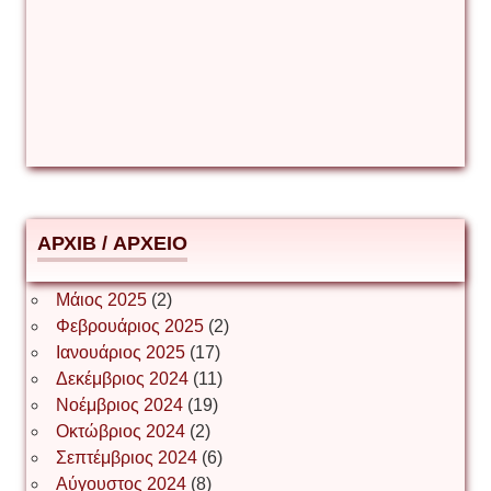
Γιούρι Αβράμοφ
Δέσποινα Μώκου
Δημήτριος Ζακοντινός
АРХІВ / ΑΡΧΕΙΟ
ΕΥΑΓΓΕΛΟΣ ΜΩΚΟΣ
Μάιος 2025
(2)
Φεβρουάριος 2025
(2)
Ιωάννης Σ. Παπαφλωράτος
Ιανουάριος 2025
(17)
Δεκέμβριος 2024
(11)
Νοέμβριος 2024
(19)
Οκτώβριος 2024
(2)
ΝΙΚΟΣ ΓΑΤΟΣ
Σεπτέμβριος 2024
(6)
Αύγουστος 2024
(8)