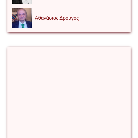
Αθανάσιος Δρουγος
Αλέξιος Κάκκος
Βίρα Κόνικ
Βιταλιυ Κλιμτσουκ
Γιάννης Καζάκος