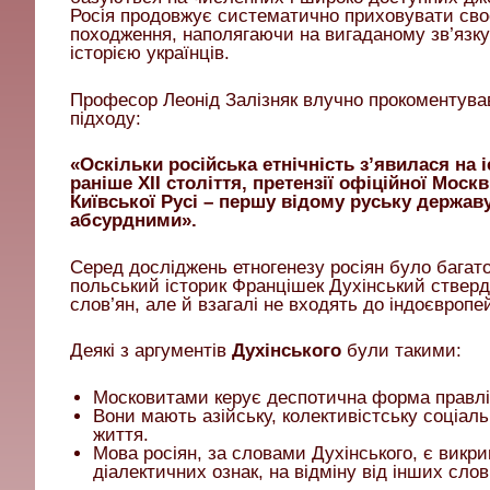
Росія продовжує систематично приховувати сво
походження, наполягаючи на вигаданому зв’язку
історією українців.
Професор Леонід Залізняк влучно прокоментува
підходу:
«Оскільки російська етнічність з’явилася на і
раніше XII століття, претензії офіційної Моск
Київської Русі – першу відому руську держав
абсурдними».
Серед досліджень етногенезу росіян було багат
польський історик Францішек Духінський стверд
слов’ян, але й взагалі не входять до індоєвропе
Деякі з аргументів
Духінського
були такими:
Московитами керує деспотична форма правлін
Вони мають азійську, колективістську соціаль
життя.
Мова росіян, за словами Духінського, є викр
діалектичних ознак, на відміну від інших сло