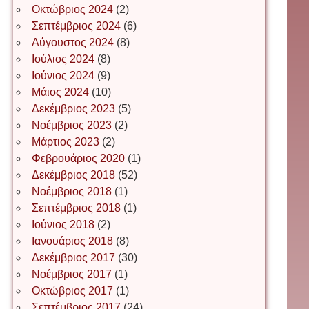
Οκτώβριος 2024
(2)
ΕΥΑΓΓΕΛΟΣ ΜΩΚΟΣ
Σεπτέμβριος 2024
(6)
Αύγουστος 2024
(8)
Ιούλιος 2024
(8)
Ιωάννης Σ. Παπαφλωράτος
Ιούνιος 2024
(9)
Μάιος 2024
(10)
Δεκέμβριος 2023
(5)
Νοέμβριος 2023
(2)
ΝΙΚΟΣ ΓΑΤΟΣ
Μάρτιος 2023
(2)
Φεβρουάριος 2020
(1)
Δεκέμβριος 2018
(52)
Νίκος Λυγερός
Νοέμβριος 2018
(1)
Σεπτέμβριος 2018
(1)
Ιούνιος 2018
(2)
Іван Буртик
Ιανουάριος 2018
(8)
Δεκέμβριος 2017
(30)
Νοέμβριος 2017
(1)
Οκτώβριος 2017
(1)
Іван Наконечний
Σεπτέμβριος 2017
(24)