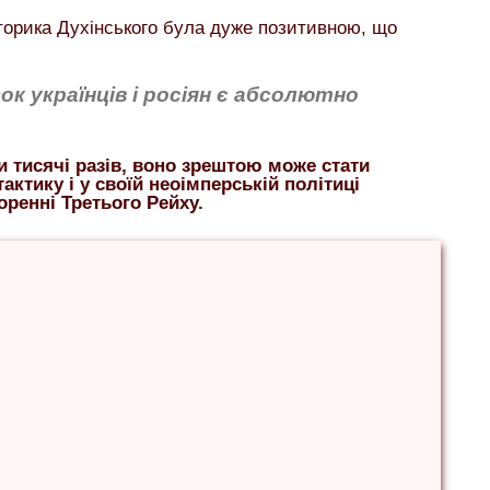
торика Духінського була дуже позитивною, що
ок українців і росіян є абсолютно
 тисячі разів, воно зрештою може стати
актику і у своїй неоімперській політиці
оренні Третього Рейху.