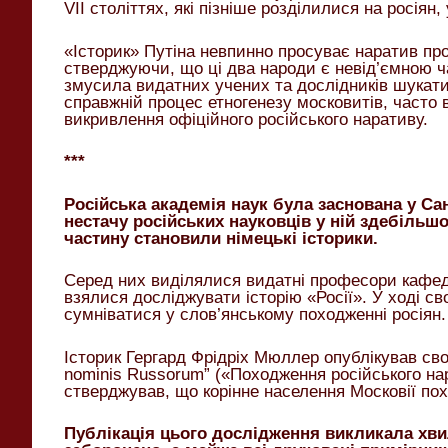
VII століттях, які пізніше розділилися на росіян, 
«Історик» Путіна невпинно просуває наратив про 
стверджуючи, що ці два народи є невід’ємною ча
змусила видатних учених та дослідників шукати 
справжній процес етногенезу московитів, часто в
викривлення офіційного російського наративу.
***
Російська академія наук була заснована у Санк
нестачу російських науковців у ній здебільш
частину становили німецькі історики.
Серед них виділялися видатні професори кафедр
взялися досліджувати історію «Росії». У ході св
сумніватися у слов’янському походженні росіян.
Історик Гергард Фрідріх Мюллер опублікував своє
nominis Russorum” («Походження російського нар
стверджував, що корінне населення Московії пох
Публікація цього дослідження викликала хви