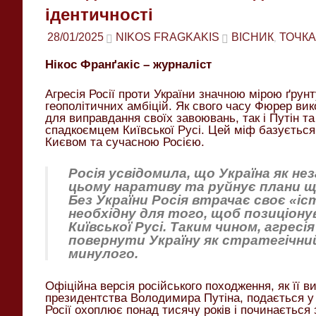
ідентичності
28/01/2025
NIKOS FRAGKAKIS
ВІСНИК
ТОЧКА
,
Нікос Франґакіс – журналіст
Агресія Росії проти України значною мірою ґрунт
геополітичних амбіцій. Як свого часу Фюрер ви
для виправдання своїх завоювань, так і Путін т
спадкоємцем Київської Русі. Цей міф базується 
Києвом та сучасною Росією.
Росія усвідомила, що Україна як не
цьому наративу та руйнує плани щод
Без України Росія втрачає своє «і
необхідну для того, щоб позиціону
Київської Русі. Таким чином, агресі
повернути Україну як стратегічний 
минулого.
Офіційна версія російського походження, як її в
президентства Володимира Путіна, подається у 
Росії охоплює понад тисячу років і починається з