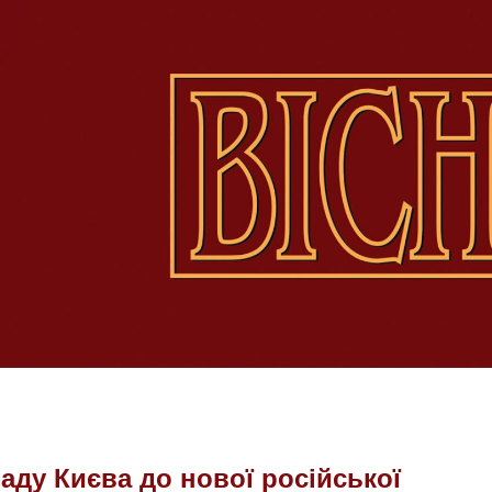
аду Києва до нової російської