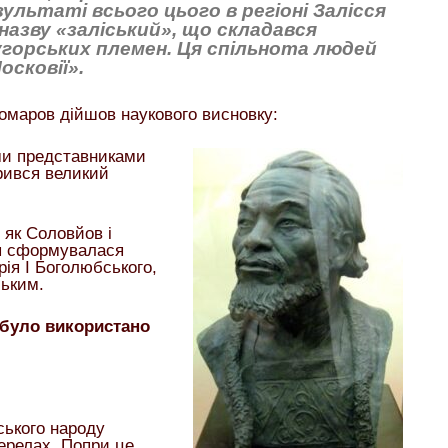
ультаті всього цього в регіоні Залісся
азву «заліський», що складався
-угорських племен. Ця спільнота людей
осковії».
томаров дійшов наукового висновку:
ми представниками
орився великий
і як Соловйов і
ія сформувалася
рія I Боголюбського,
ьким.
і було використано
ського народу
ерелах. Попри це,