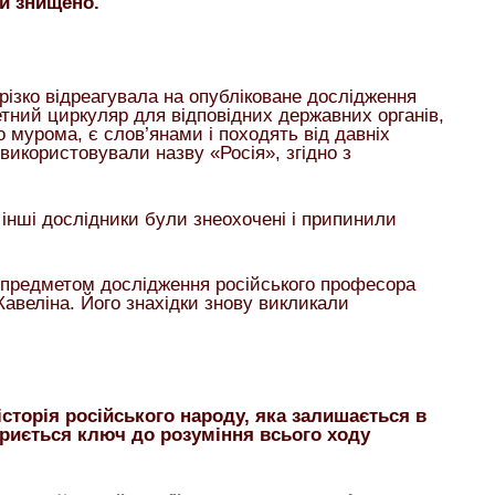
ки знищено.
різко відреагувала на опубліковане дослідження
тний циркуляр для відповідних державних органів,
о мурома, є слов’янами і походять від давніх
 використовували назву «Росія», згідно з
 інші дослідники були знеохочені і припинили
ло предметом дослідження російського професора
авеліна. Його знахідки знову викликали
сторія російського народу, яка залишається в
ї криється ключ до розуміння всього ходу