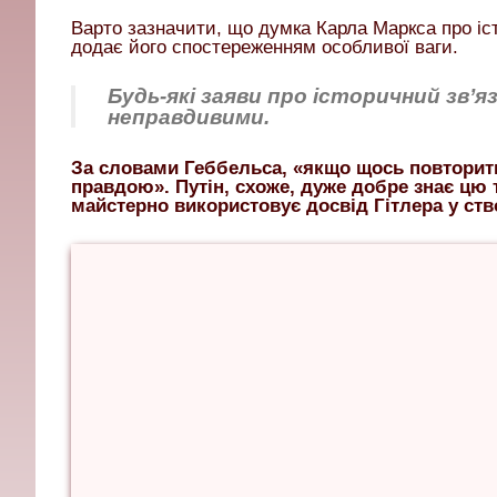
Варто зазначити, що думка Карла Маркса про іс
додає його спостереженням особливої ваги.
Будь-які заяви про історичний зв’яз
неправдивими.
За словами Геббельса, «якщо щось повторити
правдою». Путін, схоже, дуже добре знає цю т
майстерно використовує досвід Гітлера у ств
Андрій
Боголюбський
Київська
Русь
Московія
росія
Україна
фіно-
угорські
племена