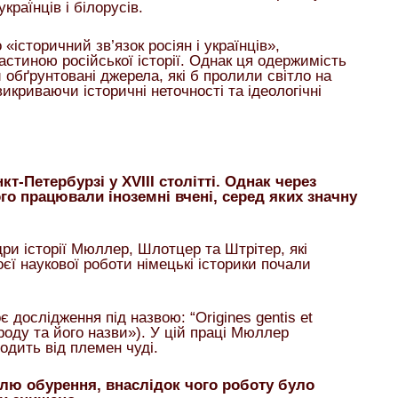
українців і білорусів.
«історичний зв’язок росіян і українців»,
стиною російської історії. Однак ця одержимість
обґрунтовані джерела, які б пролили світло на
икриваючи історичні неточності та ідеологічні
т-Петербурзі у XVIII столітті. Однак через
ого працювали іноземні вчені, серед яких значну
и історії Мюллер, Шлотцер та Штрітер, які
оєї наукової роботи німецькі історики почали
 дослідження під назвою: “Origines gentis et
оду та його назви»). У цій праці Мюллер
одить від племен чуді.
лю обурення, внаслідок чого роботу було