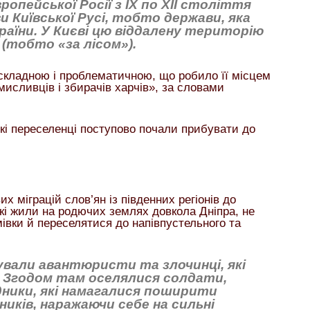
опейської Росії з IX по XII століття
 Київської Русі, тобто держави, яка
раїни. У Києві цю віддалену територію
(тобто «за лісом»).
 складною і проблематичною, що робило її місцем
исливців і збирачів харчів», за словами
ькі переселенці поступово почали прибувати до
х міграцій слов’ян із південних регіонів до
 які жили на родючих землях довкола Дніпра, не
івки й переселятися до напівпустельного та
ували авантюристи та злочинці, які
ь. Згодом там оселялися солдати,
ідники, які намагалися поширити
иків, наражаючи себе на сильні