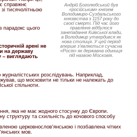
є справжнє
Андрій Боголюбський був
«російським» князем
 зі тисячолітньою
Володимиро-Суздальського
князівства з 1157 року до
своєї смерті. Під час його
в парадокс цього
правління відбулося
занепадання Київської влади,
а Володимир утвердився як
нова столиця. У цей період
сторичній арені не
вперше з’являється сучасна
«Росія» як державна одиниця
ви на державу
під назвою Московія.
у – виглядають
о журналістських розслідувань. Наприклад,
жував, що московити не тільки не належать до
йської спільноти.
ня, яка не має жодного стосунку до Європи.
ну структуру та схильність до кочового способу
ивленою церковнослов’янською і позбавлена чітких
в’янських мов.