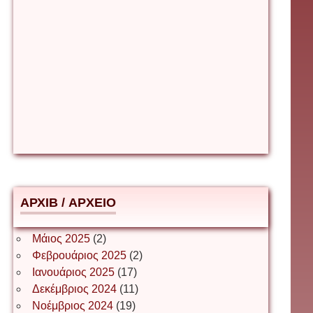
Βίρα Κόνικ
Βιταλιυ Κλιμτσουκ
Γιάννης Καζάκος
Γιούρι Αβράμοφ
АРХІВ / ΑΡΧΕΙΟ
Δέσποινα Μώκου
Μάιος 2025
(2)
Φεβρουάριος 2025
(2)
Ιανουάριος 2025
(17)
Δημήτριος Ζακοντινός
Δεκέμβριος 2024
(11)
Νοέμβριος 2024
(19)