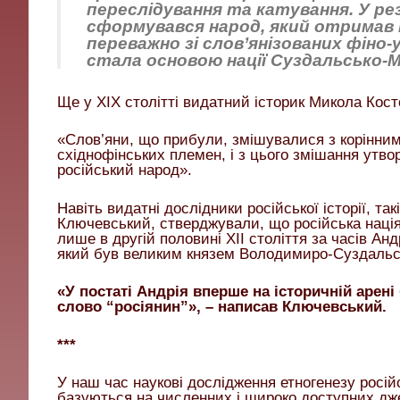
переслідування та катування. У рез
сформувався народ, який отримав н
переважно зі слов’янізованих фіно
стала основою нації Суздальсько-М
Ще у XIX столітті видатний історик Микола Кос
«Слов’яни, що прибули, змішувалися з корінни
східнофінських племен, і з цього змішання утв
російський народ».
Навіть видатні дослідники російської історії, так
Ключевський, стверджували, що російська нац
лише в другій половині XII століття за часів Анд
який був великим князем Володимиро-Суздальс
«У постаті Андрія вперше на історичній арен
слово “росіянин”», – написав Ключевський.
***
У наш час наукові дослідження етногенезу росій
базуються на численних і широко доступних дж