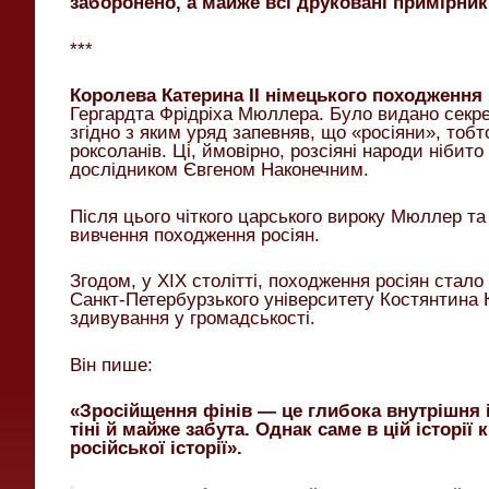
заборонено, а майже всі друковані примірни
***
Королева Катерина II німецького походження
Гергардта Фрідріха Мюллера. Було видано секре
згідно з яким уряд запевняв, що «росіяни», тобт
роксоланів. Ці, ймовірно, розсіяні народи нібито
дослідником Євгеном Наконечним.
Після цього чіткого царського вироку Мюллер та
вивчення походження росіян.
Згодом, у XIX столітті, походження росіян ста
Санкт-Петербурзького університету Костянтина К
здивування у громадськості.
Він пише:
«Зросійщення фінів — це глибока внутрішня і
тіні й майже забута. Однак саме в цій історі
російської історії».