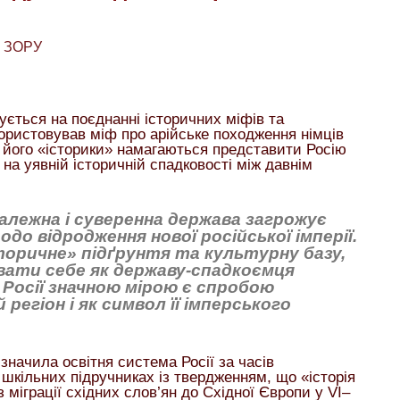
 ЗОРУ
ується на поєднанні історичних міфів та
користовував міф про арійське походження німців
а його «історики» намагаються представити Росію
на уявній історичній спадковості між давнім
залежна і суверенна держава загрожує
о відродження нової російської імперії.
сторичне» підґрунтя та культурну базу,
вати себе як державу-спадкоємця
я Росії значною мірою є спробою
регіон і як символ її імперського
изначила освітня система Росії за часів
шкільних підручниках із твердженням, що «історія
 міграції східних слов’ян до Східної Європи у VI–