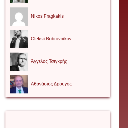
Nikos Fragkakis
Oleksii Bobrovnikov
Άγγελος Τσιγκρής
Αθανάσιος Δρουγος
Αλέξιος Κάκκος