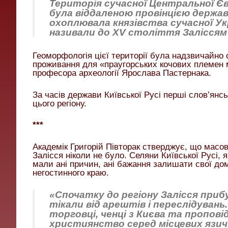
Територія сучасної Центральної Євр
була віддаленою провінцією держави
охоплювала князівства сучасної Ук
називали до XV століття Заліссям 
Геоморфологія цієї території була надзвичайно
проживання для «праугорських кочових племен м
професора археології Ярослава Пастернака.
За часів держави Київської Русі перші слов’янс
цього регіону.
***
Академік Григорій Півторак стверджує, що масови
Залісся ніколи не було. Селяни Київської Русі,
мали ані причин, ані бажання залишати свої дом
негостинного краю.
«Спочатку до регіону Залісся приб
тікали від арештів і переслідуван
торговці, ченці з Києва та пропов
християнство серед місцевих язичн