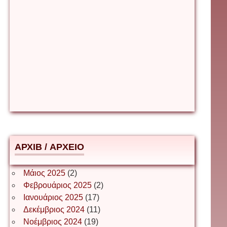
Βίρα Κόνικ
Βιταλιυ Κλιμτσουκ
Γιάννης Καζάκος
Γιούρι Αβράμοφ
АРХІВ / ΑΡΧΕΙΟ
Δέσποινα Μώκου
Μάιος 2025
(2)
Φεβρουάριος 2025
(2)
Ιανουάριος 2025
(17)
Δημήτριος Ζακοντινός
Δεκέμβριος 2024
(11)
Νοέμβριος 2024
(19)