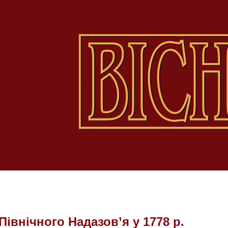
Північного Надазов’я у 1778 р.