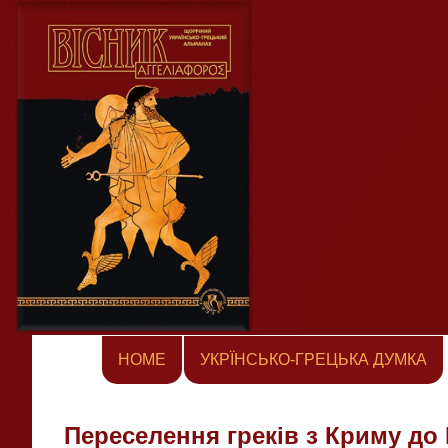
Skip
to
content
HOME
УКРЇНСЬКО-ГРЕЦЬКА ДУМКА
Переселення греків з Криму до 