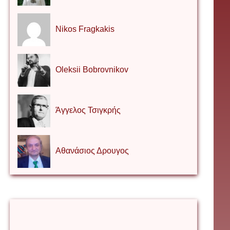
Nikos Fragkakis
Oleksii Bobrovnikov
Άγγελος Τσιγκρής
Αθανάσιος Δρουγος
Αλέξιος Κάκκος