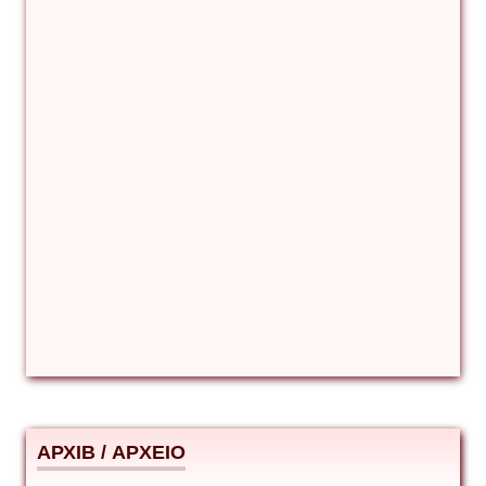
Βιταλιυ Κλιμτσουκ
Γιάννης Καζάκος
Γιούρι Αβράμοφ
Δέσποινα Μώκου
Δημήτριος Ζακοντινός
АРХІВ / ΑΡΧΕΙΟ
ΕΥΑΓΓΕΛΟΣ ΜΩΚΟΣ