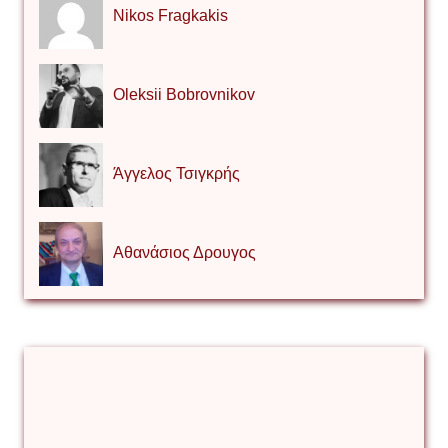
Nikos Fragkakis
Oleksii Bobrovnikov
Άγγελος Τσιγκρής
Αθανάσιος Δρουγος
Αλέξιος Κάκκος
Βίρα Κόνικ