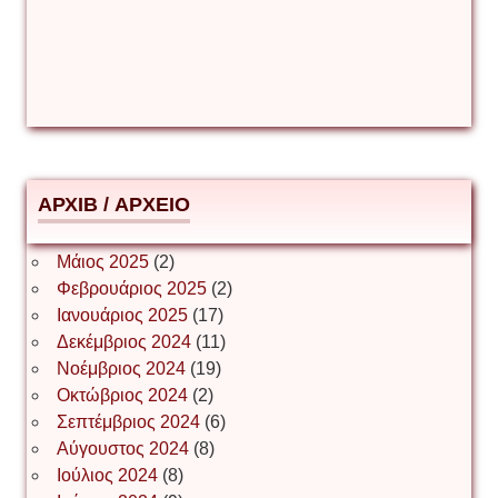
Δέσποινα Μώκου
Δημήτριος Ζακοντινός
АРХІВ / ΑΡΧΕΙΟ
ΕΥΑΓΓΕΛΟΣ ΜΩΚΟΣ
Μάιος 2025
(2)
Φεβρουάριος 2025
(2)
Ιωάννης Σ. Παπαφλωράτος
Ιανουάριος 2025
(17)
Δεκέμβριος 2024
(11)
Νοέμβριος 2024
(19)
Οκτώβριος 2024
(2)
ΝΙΚΟΣ ΓΑΤΟΣ
Σεπτέμβριος 2024
(6)
Αύγουστος 2024
(8)
Ιούλιος 2024
(8)
Νίκος Λυγερός