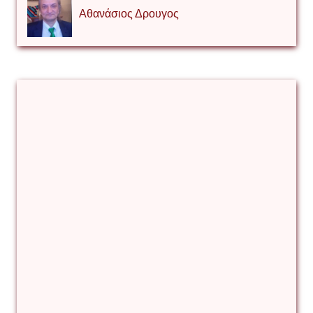
Αθανάσιος Δρουγος
Αλέξιος Κάκκος
Βίρα Κόνικ
Βιταλιυ Κλιμτσουκ
Γιάννης Καζάκος
Γιούρι Αβράμοφ