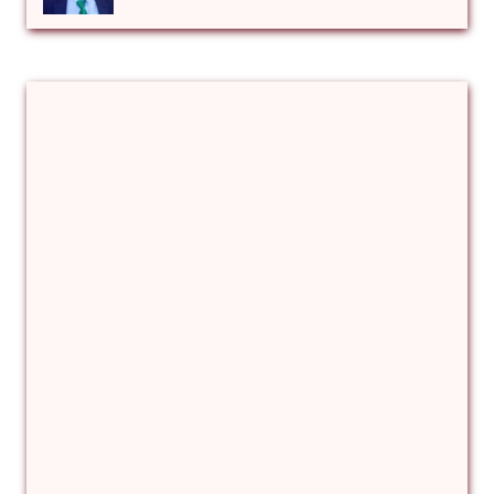
Αλέξιος Κάκκος
Βίρα Κόνικ
Βιταλιυ Κλιμτσουκ
Γιάννης Καζάκος
Γιούρι Αβράμοφ