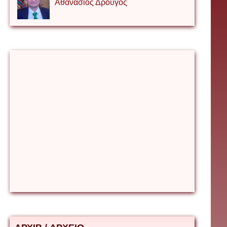
Αθανάσιος Δρουγος
Αλέξιος Κάκκος
Βίρα Κόνικ
Βιταλιυ Κλιμτσουκ
Γιάννης Καζάκος
Γιούρι Αβράμοφ