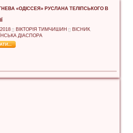
НЕВА «ОДІССЕЯ» РУСЛАНА ТЕЛІПСЬКОГО В
Ї
/2018
ВІКТОРІЯ ТИМЧИШИН
ВІСНИК
,
ЇНСЬКА ДІАСПОРА
АТИ...