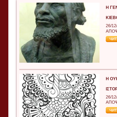
Η ΓΈ
ΚΙΈΒ
26/12
ΑΠΟ
ЧИТ
Η ΟΥ
ΙΣΤΟ
26/12
ΑΠΟ
ЧИТ