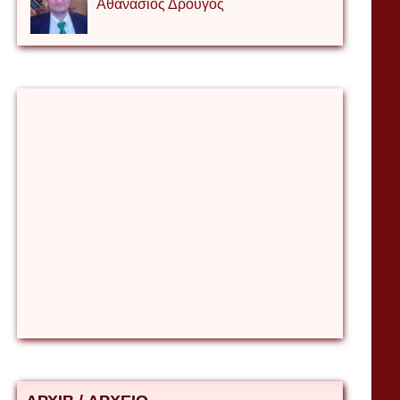
Αθανάσιος Δρουγος
Αλέξιος Κάκκος
Βίρα Κόνικ
Βιταλιυ Κλιμτσουκ
Γιάννης Καζάκος
Γιούρι Αβράμοφ