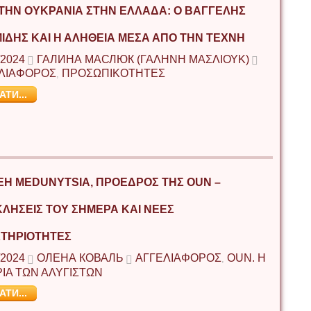
ΤΗΝ ΟΥΚΡΑΝΊΑ ΣΤΗΝ ΕΛΛΆΔΑ: Ο ΒΑΓΓΈΛΗΣ
ΊΔΗΣ ΚΑΙ Η ΑΛΉΘΕΙΑ ΜΈΣΑ ΑΠΌ ΤΗΝ ΤΈΧΝΗ
/2024
ГАЛИНА МАСЛЮК (ΓΑΛΉΝΗ ΜΑΣΛΙΟΎΚ)
ΛΙΑΦΟΡΟΣ
ΠΡΟΣΩΠΙΚΟΤΗΤΕΣ
,
АТИ...
EH MEDUNYTSIA, ΠΡΌΕΔΡΟΣ ΤΗΣ OUN –
ΛΉΣΕΙΣ ΤΟΥ ΣΉΜΕΡΑ ΚΑΙ ΝΈΕΣ
ΤΗΡΙΌΤΗΤΕΣ
/2024
ОЛЕНА КОВАЛЬ
ΑΓΓΕΛΙΑΦΟΡΟΣ
ΟUΝ. Η
,
ΡΙΑ ΤΩΝ ΑΛΥΓΙΣΤΩΝ
АТИ...