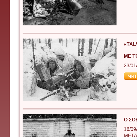
«TAL
ΜΕ Τ
23/01
ЧИТ
Ο ΣΟ
16/09
ΜΕΤΑ