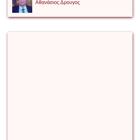
Αθανάσιος Δρουγος
Αλέξιος Κάκκος
Βίρα Κόνικ
Βιταλιυ Κλιμτσουκ
Γιάννης Καζάκος
Γιούρι Αβράμοφ