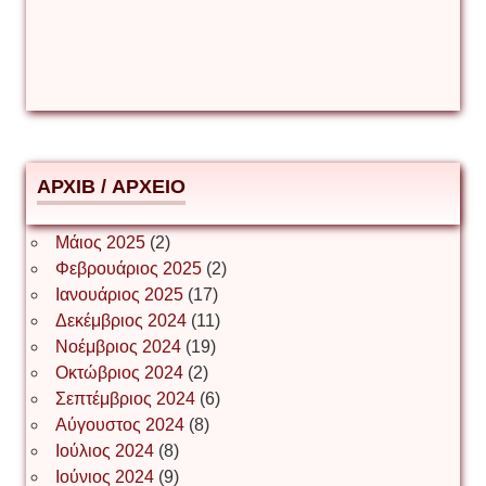
Δέσποινα Μώκου
Δημήτριος Ζακοντινός
АРХІВ / ΑΡΧΕΙΟ
ΕΥΑΓΓΕΛΟΣ ΜΩΚΟΣ
Μάιος 2025
(2)
Φεβρουάριος 2025
(2)
Ιωάννης Σ. Παπαφλωράτος
Ιανουάριος 2025
(17)
Δεκέμβριος 2024
(11)
Νοέμβριος 2024
(19)
Οκτώβριος 2024
(2)
ΝΙΚΟΣ ΓΑΤΟΣ
Σεπτέμβριος 2024
(6)
Αύγουστος 2024
(8)
Ιούλιος 2024
(8)
Νίκος Λυγερός
Ιούνιος 2024
(9)