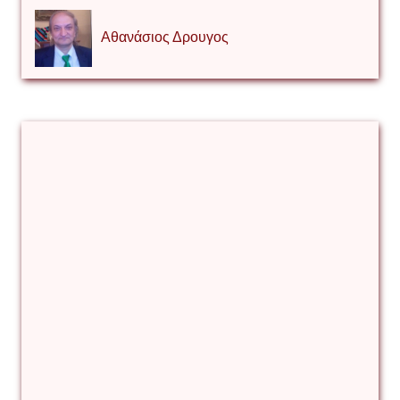
Αθανάσιος Δρουγος
Αλέξιος Κάκκος
Βίρα Κόνικ
Βιταλιυ Κλιμτσουκ
Γιάννης Καζάκος
Γιούρι Αβράμοφ