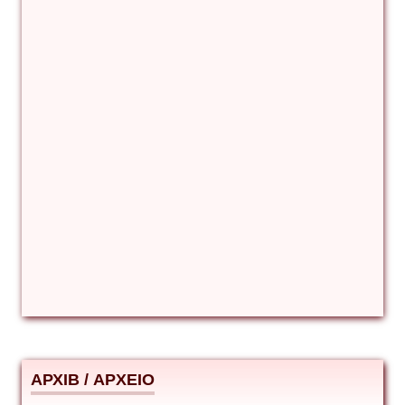
Βιταλιυ Κλιμτσουκ
Γιάννης Καζάκος
Γιούρι Αβράμοφ
Δέσποινα Μώκου
Δημήτριος Ζακοντινός
АРХІВ / ΑΡΧΕΙΟ
ΕΥΑΓΓΕΛΟΣ ΜΩΚΟΣ