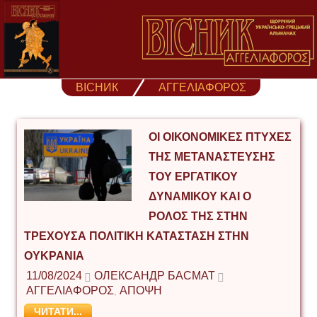
Skip
to
content
ВІСНИК
ΑΓΓΕΛΙΑΦΟΡΟΣ
ΟΙ ΟΙΚΟΝΟΜΙΚΈΣ ΠΤΥΧΈΣ
ΤΗΣ ΜΕΤΑΝΆΣΤΕΥΣΗΣ
ΤΟΥ ΕΡΓΑΤΙΚΟΎ
ΔΥΝΑΜΙΚΟΎ ΚΑΙ Ο
ΡΌΛΟΣ ΤΗΣ ΣΤΗΝ
ΤΡΈΧΟΥΣΑ ΠΟΛΙΤΙΚΉ ΚΑΤΆΣΤΑΣΗ ΣΤΗΝ
ΟΥΚΡΑΝΊΑ
11/08/2024
ОЛЕКСАНДР БАСМАТ
ΑΓΓΕΛΙΑΦΟΡΟΣ
ΑΠΟΨΗ
,
ЧИТАТИ...