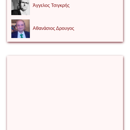
Άγγελος Τσιγκρής
Αθανάσιος Δρουγος
Αλέξιος Κάκκος
Βίρα Κόνικ
Βιταλιυ Κλιμτσουκ
Γιάννης Καζάκος