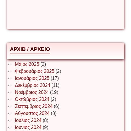
Δέσποινα Μώκου
Δημήτριος Ζακοντινός
АРХІВ / ΑΡΧΕΙΟ
ΕΥΑΓΓΕΛΟΣ ΜΩΚΟΣ
Μάιος 2025
(2)
Φεβρουάριος 2025
(2)
Ιωάννης Σ. Παπαφλωράτος
Ιανουάριος 2025
(17)
Δεκέμβριος 2024
(11)
Νοέμβριος 2024
(19)
Οκτώβριος 2024
(2)
ΝΙΚΟΣ ΓΑΤΟΣ
Σεπτέμβριος 2024
(6)
Αύγουστος 2024
(8)
Ιούλιος 2024
(8)
Νίκος Λυγερός
Ιούνιος 2024
(9)