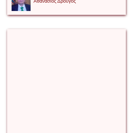
Αθανάσιος Δρουγος
Αλέξιος Κάκκος
Βίρα Κόνικ
Βιταλιυ Κλιμτσουκ
Γιάννης Καζάκος
Γιούρι Αβράμοφ