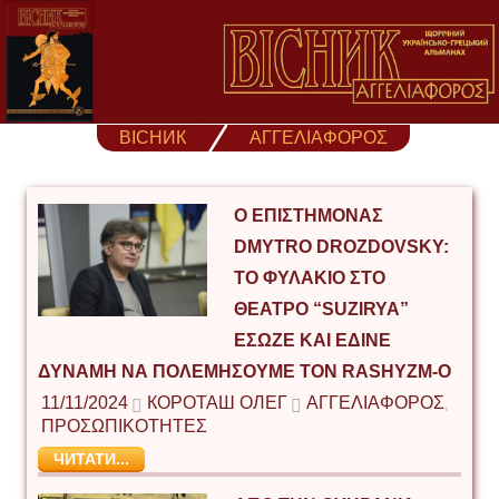
Skip
to
content
ВІСНИК
ΑΓΓΕΛΙΑΦΟΡΟΣ
Ο ΕΠΙΣΤΉΜΟΝΑΣ
DMYTRO DROZDOVSKY:
ΤΟ ΦΥΛΆΚΙΟ ΣΤΟ
ΘΈΑΤΡΟ “SUZIRYA”
ΈΣΩΖΕ ΚΑΙ ΈΔΙΝΕ
ΔΎΝΑΜΗ ΝΑ ΠΟΛΕΜΉΣΟΥΜΕ ΤΟΝ RASHYZM-Ό
11/11/2024
КОРОТАШ ОЛЕГ
ΑΓΓΕΛΙΑΦΟΡΟΣ
,
ΠΡΟΣΩΠΙΚΟΤΗΤΕΣ
ЧИТАТИ...