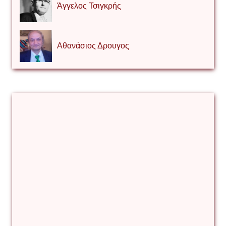
Άγγελος Τσιγκρής
Αθανάσιος Δρουγος
Αλέξιος Κάκκος
Βίρα Κόνικ
Βιταλιυ Κλιμτσουκ
Γιάννης Καζάκος