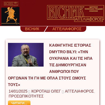
Skip
to
content
ВІСНИК
ΑΓΓΕΛΙΑΦΟΡΟΣ
ΚΑΘΗΓΗΤΉΣ ΙΣΤΟΡΊΑΣ
DMYTRO BILYI: «ΤΗΝ
ΟΥΚΡΑΝΊΑ ΚΑΙ ΤΙΣ ΗΠΑ
ΤΙΣ ΔΗΜΙΟΎΡΓΗΣΑΝ
ΆΝΘΡΩΠΟΙ ΠΟΥ
ΌΡΓΩΝΑΝ ΤΗ ΓΗ ΜΕ ΌΠΛΑ ΣΤΟΥΣ ΏΜΟΥΣ
ΤΟΥΣ»
14/01/2025
КОРОТАШ ОЛЕГ
ΑΓΓΕΛΙΑΦΟΡΟΣ
,
ΠΡΟΣΩΠΙΚΟΤΗΤΕΣ
ЧИТАТИ...