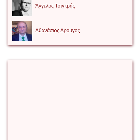
Άγγελος Τσιγκρής
Αθανάσιος Δρουγος
Αλέξιος Κάκκος
Βίρα Κόνικ
Βιταλιυ Κλιμτσουκ
Γιάννης Καζάκος