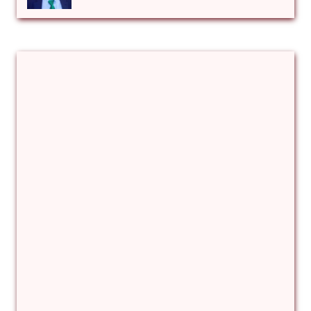
Αλέξιος Κάκκος
Βίρα Κόνικ
Βιταλιυ Κλιμτσουκ
Γιάννης Καζάκος
Γιούρι Αβράμοφ