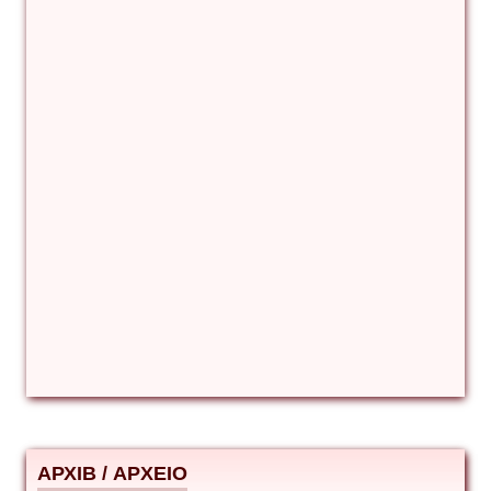
Βιταλιυ Κλιμτσουκ
Γιάννης Καζάκος
Γιούρι Αβράμοφ
Δέσποινα Μώκου
Δημήτριος Ζακοντινός
АРХІВ / ΑΡΧΕΙΟ