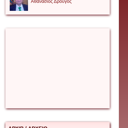
Αθανάσιος Δρουγος
Αλέξιος Κάκκος
Βίρα Κόνικ
Βιταλιυ Κλιμτσουκ
Γιάννης Καζάκος
Γιούρι Αβράμοφ