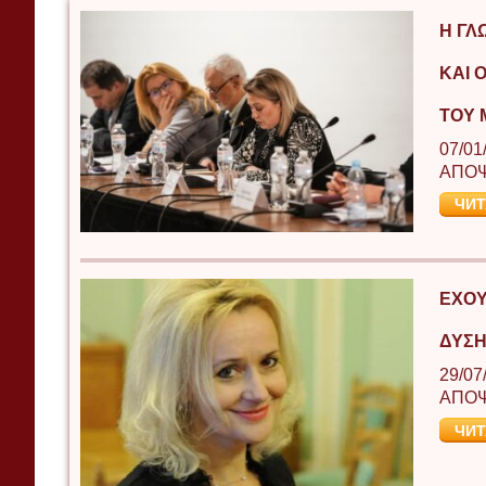
Η ΓΛ
ΚΑΙ 
ΤΟΥ 
07/01
ΑΠΟ
ЧИТ
ΈΧΟΥ
ΔΎΣΗ
29/07
ΑΠΟ
ЧИТ