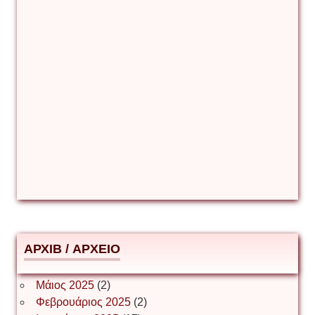
Γιάννης Καζάκος
Γιούρι Αβράμοφ
Δέσποινα Μώκου
Δημήτριος Ζακοντινός
АРХІВ / ΑΡΧΕΙΟ
ΕΥΑΓΓΕΛΟΣ ΜΩΚΟΣ
Μάιος 2025
(2)
Φεβρουάριος 2025
(2)