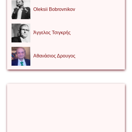
Oleksii Bobrovnikov
Άγγελος Τσιγκρής
Αθανάσιος Δρουγος
Αλέξιος Κάκκος
Βίρα Κόνικ
Βιταλιυ Κλιμτσουκ