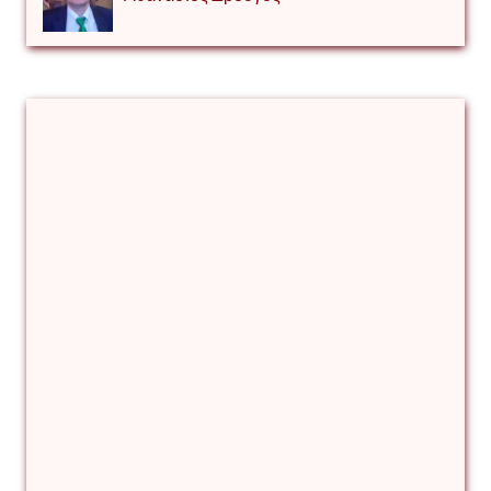
Αλέξιος Κάκκος
Βίρα Κόνικ
Βιταλιυ Κλιμτσουκ
Γιάννης Καζάκος
Γιούρι Αβράμοφ