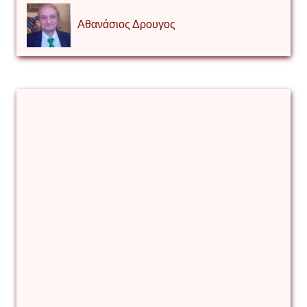
Αθανάσιος Δρουγος
Αλέξιος Κάκκος
Βίρα Κόνικ
Βιταλιυ Κλιμτσουκ
Γιάννης Καζάκος
Γιούρι Αβράμοφ