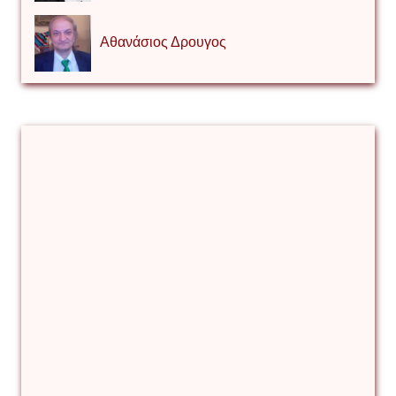
Αθανάσιος Δρουγος
Αλέξιος Κάκκος
Βίρα Κόνικ
Βιταλιυ Κλιμτσουκ
Γιάννης Καζάκος
Γιούρι Αβράμοφ