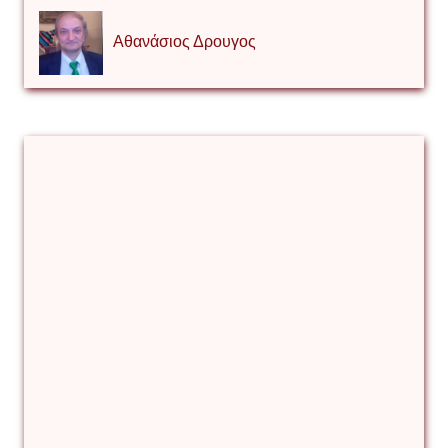
Αθανάσιος Δρουγος
Αλέξιος Κάκκος
Βίρα Κόνικ
Βιταλιυ Κλιμτσουκ
Γιάννης Καζάκος
Γιούρι Αβράμοφ