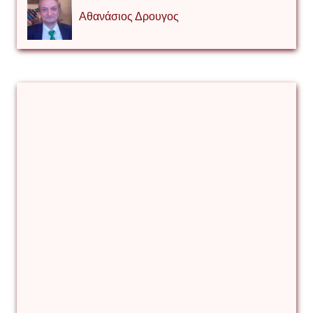
Αθανάσιος Δρουγος
Αλέξιος Κάκκος
Βίρα Κόνικ
Βιταλιυ Κλιμτσουκ
Γιάννης Καζάκος
Γιούρι Αβράμοφ