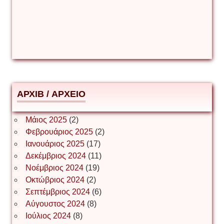
Δέσποινα Μώκου
Δημήτριος Ζακοντινός
АРХІВ / ΑΡΧΕΙΟ
ΕΥΑΓΓΕΛΟΣ ΜΩΚΟΣ
Μάιος 2025
(2)
Φεβρουάριος 2025
(2)
Ιωάννης Σ. Παπαφλωράτος
Ιανουάριος 2025
(17)
Δεκέμβριος 2024
(11)
Νοέμβριος 2024
(19)
Οκτώβριος 2024
(2)
ΝΙΚΟΣ ΓΑΤΟΣ
Σεπτέμβριος 2024
(6)
Αύγουστος 2024
(8)
Ιούλιος 2024
(8)
Νίκος Λυγερός