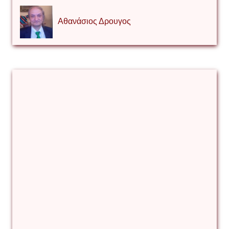
Αθανάσιος Δρουγος
Αλέξιος Κάκκος
Βίρα Κόνικ
Βιταλιυ Κλιμτσουκ
Γιάννης Καζάκος
Γιούρι Αβράμοφ