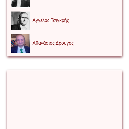
Άγγελος Τσιγκρής
Αθανάσιος Δρουγος
Αλέξιος Κάκκος
Βίρα Κόνικ
Βιταλιυ Κλιμτσουκ