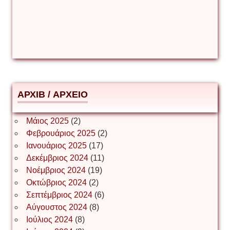
Δέσποινα Μώκου
Δημήτριος Ζακοντινός
АРХІВ / ΑΡΧΕΙΟ
ΕΥΑΓΓΕΛΟΣ ΜΩΚΟΣ
Μάιος 2025
(2)
Φεβρουάριος 2025
(2)
Ιωάννης Σ. Παπαφλωράτος
Ιανουάριος 2025
(17)
Δεκέμβριος 2024
(11)
Νοέμβριος 2024
(19)
Οκτώβριος 2024
(2)
ΝΙΚΟΣ ΓΑΤΟΣ
Σεπτέμβριος 2024
(6)
Αύγουστος 2024
(8)
Ιούλιος 2024
(8)
Νίκος Λυγερός