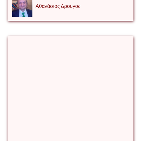
Αθανάσιος Δρουγος
Αλέξιος Κάκκος
Βίρα Κόνικ
Βιταλιυ Κλιμτσουκ
Γιάννης Καζάκος
Γιούρι Αβράμοφ