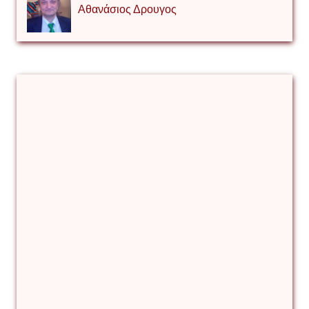
Αθανάσιος Δρουγος
Αλέξιος Κάκκος
Βίρα Κόνικ
Βιταλιυ Κλιμτσουκ
Γιάννης Καζάκος
Γιούρι Αβράμοφ