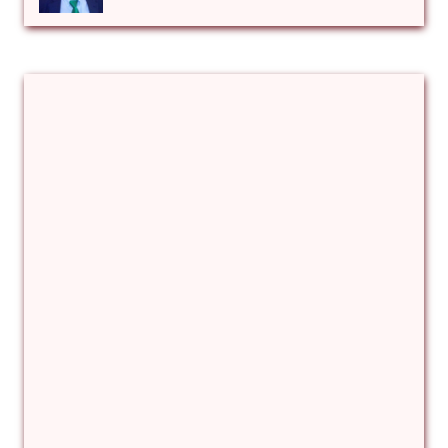
Αλέξιος Κάκκος
Βίρα Κόνικ
Βιταλιυ Κλιμτσουκ
Γιάννης Καζάκος
Γιούρι Αβράμοφ