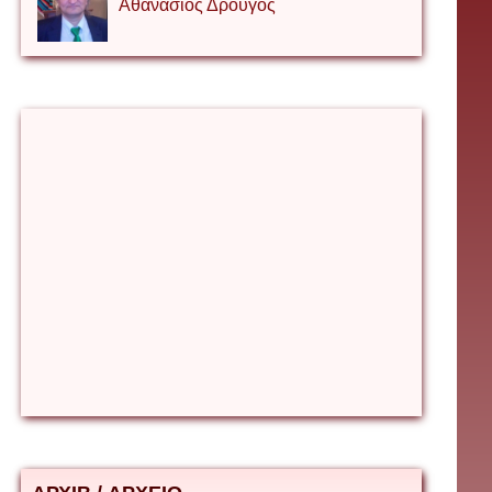
Αθανάσιος Δρουγος
Αλέξιος Κάκκος
Βίρα Κόνικ
Βιταλιυ Κλιμτσουκ
Γιάννης Καζάκος
Γιούρι Αβράμοφ