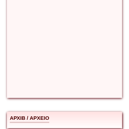
Βιταλιυ Κλιμτσουκ
Γιάννης Καζάκος
Γιούρι Αβράμοφ
Δέσποινα Μώκου
Δημήτριος Ζακοντινός
АРХІВ / ΑΡΧΕΙΟ
ΕΥΑΓΓΕΛΟΣ ΜΩΚΟΣ