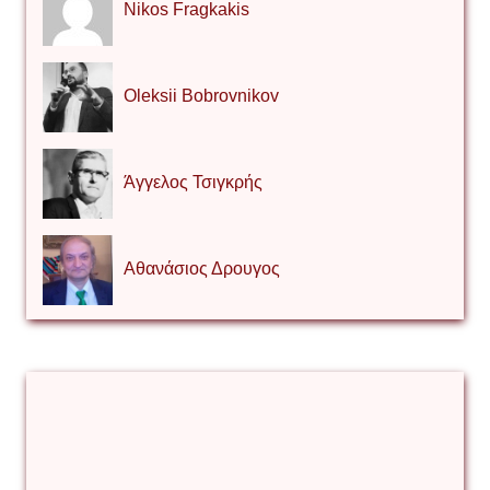
Nikos Fragkakis
Oleksii Bobrovnikov
Άγγελος Τσιγκρής
Αθανάσιος Δρουγος
Αλέξιος Κάκκος
Βίρα Κόνικ