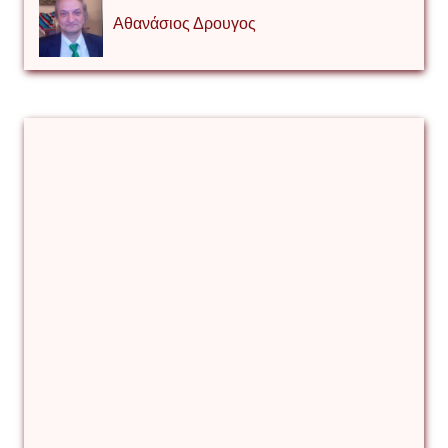
Αθανάσιος Δρουγος
Αλέξιος Κάκκος
Βίρα Κόνικ
Βιταλιυ Κλιμτσουκ
Γιάννης Καζάκος
Γιούρι Αβράμοφ