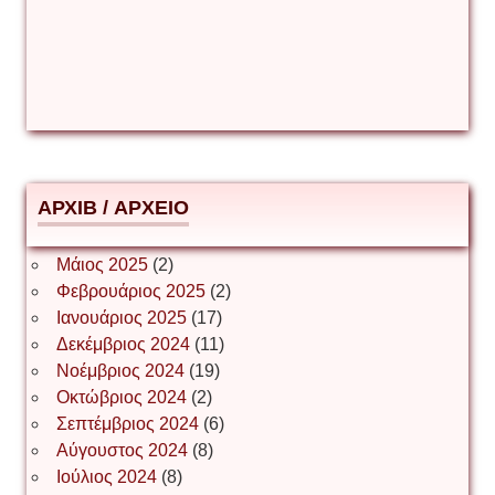
Δέσποινα Μώκου
Δημήτριος Ζακοντινός
АРХІВ / ΑΡΧΕΙΟ
ΕΥΑΓΓΕΛΟΣ ΜΩΚΟΣ
Μάιος 2025
(2)
Φεβρουάριος 2025
(2)
Ιωάννης Σ. Παπαφλωράτος
Ιανουάριος 2025
(17)
Δεκέμβριος 2024
(11)
Νοέμβριος 2024
(19)
Οκτώβριος 2024
(2)
ΝΙΚΟΣ ΓΑΤΟΣ
Σεπτέμβριος 2024
(6)
Αύγουστος 2024
(8)
Ιούλιος 2024
(8)
Νίκος Λυγερός