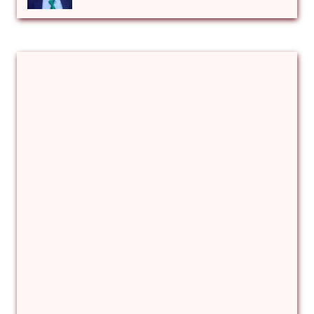
Αλέξιος Κάκκος
Βίρα Κόνικ
Βιταλιυ Κλιμτσουκ
Γιάννης Καζάκος
Γιούρι Αβράμοφ