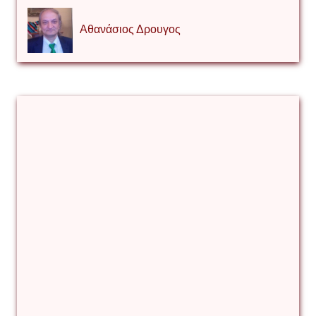
Αθανάσιος Δρουγος
Αλέξιος Κάκκος
Βίρα Κόνικ
Βιταλιυ Κλιμτσουκ
Γιάννης Καζάκος
Γιούρι Αβράμοφ